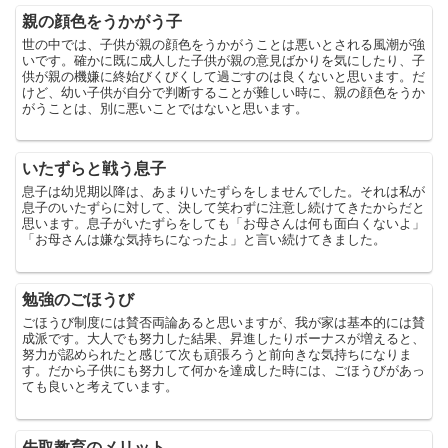
親の顔色をうかがう子
世の中では、子供が親の顔色をうかがうことは悪いとされる風潮が強
いです。確かに既に成人した子供が親の意見ばかりを気にしたり、子
供が親の機嫌に終始びくびくして過ごすのは良くないと思います。だ
けど、幼い子供が自分で判断することが難しい時に、親の顔色をうか
がうことは、別に悪いことではないと思います。
いたずらと戦う息子
息子は幼児期以降は、あまりいたずらをしませんでした。それは私が
息子のいたずらに対して、決して笑わずに注意し続けてきたからだと
思います。息子がいたずらをしても「お母さんは何も面白くないよ」
「お母さんは嫌な気持ちになったよ」と言い続けてきました。
勉強のごほうび
ごほうび制度には賛否両論あると思いますが、我が家は基本的には賛
成派です。大人でも努力した結果、昇進したりボーナスが増えると、
努力が認められたと感じて次も頑張ろうと前向きな気持ちになりま
す。だから子供にも努力して何かを達成した時には、ごほうびがあっ
ても良いと考えています。
先取教育のメリット