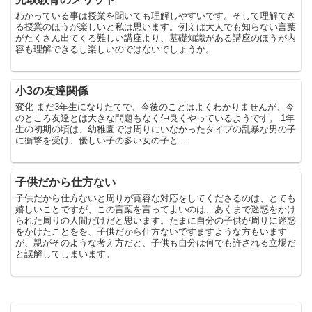
わかっている事は授業を聞いても理解しやすいです。そして理解でき
る授業のほうが楽しいと私は思います。例えば大人でも知らない言葉
がたくさん出てくる難しい講座より、基礎知識がある講座のほうが内
容も理解できるし楽しいのではないでしょうか。
小3の友達関係
変化 まだ3年生になりたてで、今後のことはよくわかりませんが、今
のところ友達とは大きな問題もなく仲良くやっているようです。 1年
生の初期の頃は、幼稚園では周りにいなかったタイプの乱暴な男の子
に衝撃を受け、優しい子の多い女の子と...
子供だから仕方ない
子供だから仕方ないと周りが寛容な対応をしてくださるのは、とても
嬉しいことですが、この言葉を言ってよいのは、あくまで迷惑をかけ
られた周りの人間だけだと思います。たまに自分の子供が周りに迷惑
をかけたことをを、子供だから仕方ないですますような方もいます
が、親がそのような考え方だと、子供も自分は何でも許される立場だ
と誤解してしまいます。