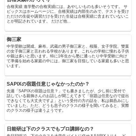
合格実績 進学塾の合格実績には、あやしいものも多いそうです。 サ
ピックスはホームページに、合格実績は内部生のみで、テストを受け
ただけの生徒や講習だけを受けた生徒は合格実績に含まれていないこ
とが明記されています。 だけど他...
御三家
中学受験は開成、麻布、武蔵の男子御三家と、桜蔭、女子学院、雙葉
の女子御三家と言われる学校があります。これらの学校に憧れる子供
や親は多いと思います。特に1年生から塾に通ったり中学受験に向け
て準備を始める家庭の中には、御三家を目指している家庭も多いと思
います。
SAPIXの宿題任意じゃなかったのか？
先週「SAPIXの宿題は任意？」でも書きましたが、少し前に受付で
話している親御さんのお話しが聞こえてきて「宿題は任意なので提出
できなくても大丈夫ですよ」という受付の方の話を、私は鵜呑みにし
ていました。ただ、どうも息子のクラスの様子を聞いてみると、実際
のクラスの様子は違うようです。
日能研は下のクラスでもプロ講師なの？
先日SNSで、下のクラスを大学生バイトに任せるSAPIXよりも、ど