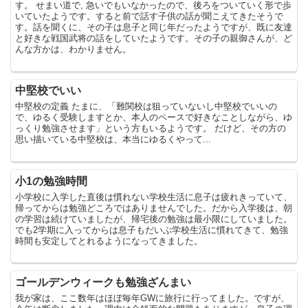
す。 せまい道で, 急いでもいなかったので、後ろをついていく形で歩
いていたようです。すると前で話す子供の話が聞こえてきたそうで
す。話を聞くに、その子は息子と同じ年だったようですが、既に友達
と好きな戦国武将の話をしていたようです。その子の親御さんが、ど
んな方かは、わかりません。
中堅校でいい
中堅校の定義 たまに、「難関校は狙っていないし中堅校でいいの
で、ゆるく受験しますとか、本人のペースで好きなことしながら、ゆ
っくり勉強させます」という方もいるようです。 だけど、その方の
思い描いている中堅校は、本当にゆるくやって...
小1の勉強時間
小学校に入学した直後は慣れない学校生活に息子は疲れきっていて、
帰ってからは勉強どころではありませんでした。だから入学後は、朝
の学習は続けていましたが、帰宅後の勉強は最小限にしていました。
でも2学期に入ってからは息子もだいぶ学校生活に慣れてきて、勉強
時間も安定してとれるようになってきました。
ゴールデンウィークも勉強ざんまい
我が家は、ここ数年はほぼ毎年GWに旅行に行ってました。ですが、