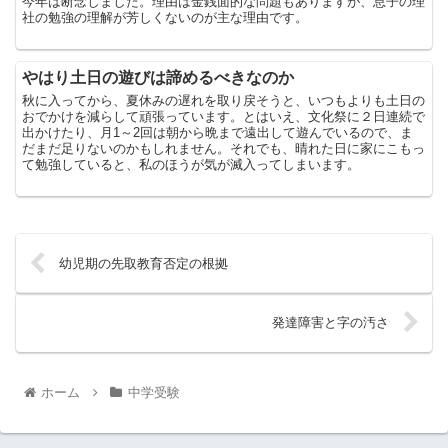
今年は断念しました。理由は金銭面的な問題もありますが、息子の理
社の勉強の理解が芳しくないのが主な理由です。
やはり土日の遊びは諦めるべきなのか
秋に入ってから、夏休みの遅れを取り戻そうと、いつもよりも土日の
おでかけを減らして頑張っています。とはいえ、文化祭に２日連続で
出かけたり、月1～2回は朝から晩まで遠出して遊んでいるので、ま
だまだ足りないのかもしれません。それでも、晴れた日に家にこもっ
て勉強していると、私のほうが気が滅入ってしまいます。
幼児期の先取教育否定の根拠
発達障害と字の汚さ
ホーム
中学受験