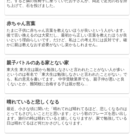
た。すると隣の長椅子に座っていたお子さんが、両足で足元の石を持
ち上げて、石を投げました。
赤ちゃん言葉
たまに子供に赤ちゃん言葉を教えないほうが良いという人がいます。
後で言い換えるのは大変だし、最初から正しい言葉を教えたほうが良
いという理由らしいです。だけど、私はこの考え方には反対です。確
かに親は教えなおす必要がないし楽かもしれません。
親子バトルのある家とない家
東大生 東大生は親から勉強しなさいと言われたことがない人が多い
というのは有名で「東大生は勉強しなさいと言われたことがない」で
も、私の意見を書いてます。 中学受験業界でも、親子仲が悪いと良
くないとか、難関校に合格する子は親が怒ら...
晴れていると悲しくなる
最近、小さな頃に聞いた「晴れてれば晴れてるほど、悲しくなるのは
とってもさびしいことだと思います」という歌のフレーズを思い出し
ます。旅行の時は晴れていると嬉しくなりますが、家で勉強している
日は晴れてるほど何だかさびしくなります。