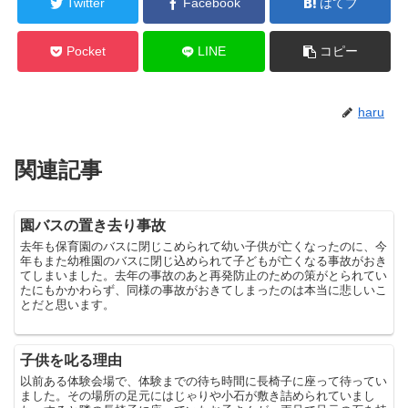
Twitter
Facebook
はてブ
Pocket
LINE
コピー
haru
関連記事
園バスの置き去り事故
去年も保育園のバスに閉じこめられて幼い子供が亡くなったのに、今
年もまた幼稚園のバスに閉じ込められて子どもが亡くなる事故がおき
てしまいました。去年の事故のあと再発防止のための策がとられてい
たにもかかわらず、同様の事故がおきてしまったのは本当に悲しいこ
とだと思います。
子供を叱る理由
以前ある体験会場で、体験までの待ち時間に長椅子に座って待ってい
ました。その場所の足元にはじゃりや小石が敷き詰められていまし