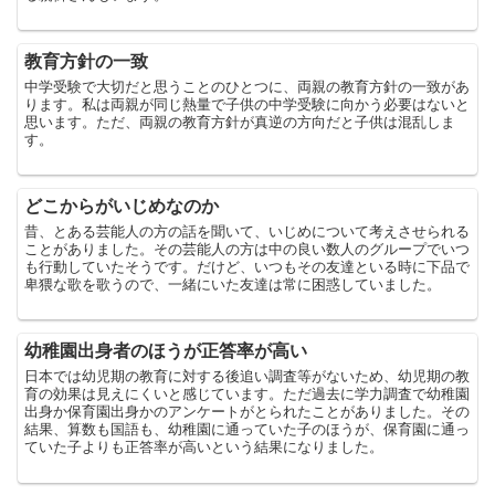
教育方針の一致
中学受験で大切だと思うことのひとつに、両親の教育方針の一致があ
ります。私は両親が同じ熱量で子供の中学受験に向かう必要はないと
思います。ただ、両親の教育方針が真逆の方向だと子供は混乱しま
す。
どこからがいじめなのか
昔、とある芸能人の方の話を聞いて、いじめについて考えさせられる
ことがありました。その芸能人の方は中の良い数人のグループでいつ
も行動していたそうです。だけど、いつもその友達といる時に下品で
卑猥な歌を歌うので、一緒にいた友達は常に困惑していました。
幼稚園出身者のほうが正答率が高い
日本では幼児期の教育に対する後追い調査等がないため、幼児期の教
育の効果は見えにくいと感じています。ただ過去に学力調査で幼稚園
出身か保育園出身かのアンケートがとられたことがありました。その
結果、算数も国語も、幼稚園に通っていた子のほうが、保育園に通っ
ていた子よりも正答率が高いという結果になりました。