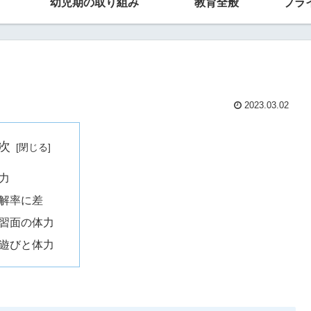
幼児期の取り組み
教育全般
プラ
2023.03.02
次
力
解率に差
習面の体力
遊びと体力