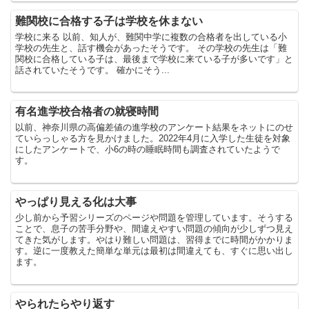
難関校に合格する子は学校を休まない
学校に来る 以前、知人が、難関中学に複数の合格者を出している小
学校の先生と、話す機会があったそうです。 その学校の先生は「難
関校に合格している子は、最後まで学校に来ている子が多いです」と
話されていたそうです。 確かにそう...
有名進学校合格者の就寝時間
以前、神奈川県の高偏差値の進学校のアンケート結果をネットにのせ
ていらっしゃる方を見かけました。2022年4月に入学した生徒を対象
にしたアンケートで、小6の時の睡眠時間も調査されていたようで
す。
やっぱり見える化は大事
少し前から予習シリーズのページや問題を管理しています。そうする
ことで、息子の苦手分野や、間違えやすい問題の傾向が少しずつ見え
てきた気がします。やはり難しい問題は、習得までに時間がかかりま
す。逆に一度教えた簡単な単元は最初は間違えても、すぐに思い出し
ます。
やられたらやり返す