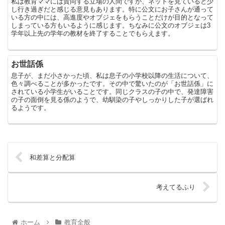
私は教育ママには賛同する立場の人間ですが、ネットを見ていると少
し行き過ぎだと感じる意見もあります。特に公文にお子さんが通って
いる方の中には、高進度やオブジェをもらうことだけが目的となって
しまっている方もいるように感じます。ちなみに公文のオブジェは3
学年以上先の学年の教材を終了することでもらえます。
お世話係
息子が、まだ小さかった頃、私は息子の小学校以降の生活について、
色々調べることが多かったです。その中で驚いたのが「お世話係」に
されている小学生がいることです。同じクラスの子の中で、発達障害
の子の面倒を見る係のようで、幼馴染の子やしっかりした子が選ばれ
るようです。
和差算と分配算
考えてるふり
ホーム
教育全般