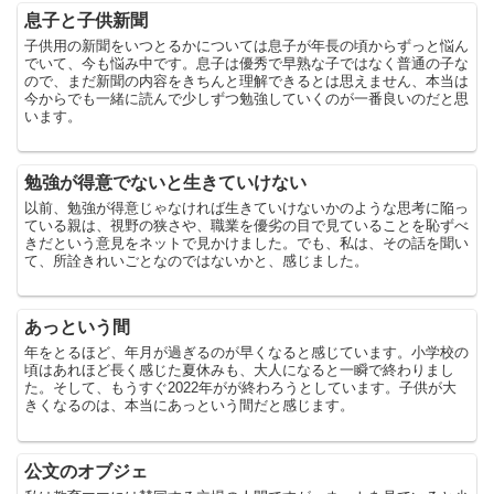
息子と子供新聞
子供用の新聞をいつとるかについては息子が年長の頃からずっと悩ん
でいて、今も悩み中です。息子は優秀で早熟な子ではなく普通の子な
ので、まだ新聞の内容をきちんと理解できるとは思えません、本当は
今からでも一緒に読んで少しずつ勉強していくのが一番良いのだと思
います。
勉強が得意でないと生きていけない
以前、勉強が得意じゃなければ生きていけないかのような思考に陥っ
ている親は、視野の狭さや、職業を優劣の目で見ていることを恥ずべ
きだという意見をネットで見かけました。でも、私は、その話を聞い
て、所詮きれいごとなのではないかと、感じました。
あっという間
年をとるほど、年月が過ぎるのが早くなると感じています。小学校の
頃はあれほど長く感じた夏休みも、大人になると一瞬で終わりまし
た。そして、もうすぐ2022年がが終わろうとしています。子供が大
きくなるのは、本当にあっという間だと感じます。
公文のオブジェ