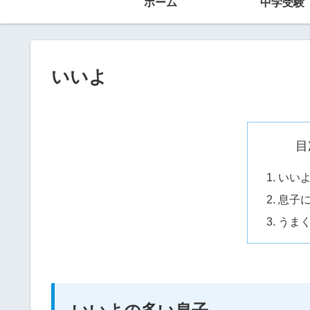
ホーム
中学受験
いいよ
目
いい
息子
うま