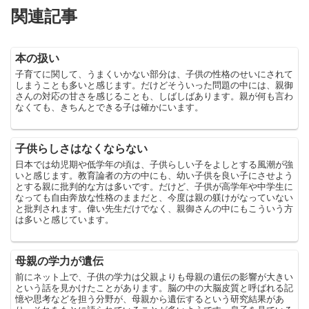
関連記事
本の扱い
子育てに関して、うまくいかない部分は、子供の性格のせいにされて
しまうことも多いと感じます。だけどそういった問題の中には、親御
さんの対応の甘さを感じることも、しばしばあります。親が何も言わ
なくても、きちんとできる子は確かにいます。
子供らしさはなくならない
日本では幼児期や低学年の頃は、子供らしい子をよしとする風潮が強
いと感じます。教育論者の方の中にも、幼い子供を良い子にさせよう
とする親に批判的な方は多いです。だけど、子供が高学年や中学生に
なっても自由奔放な性格のままだと、今度は親の躾けがなっていない
と批判されます。偉い先生だけでなく、親御さんの中にもこういう方
は多いと感じています。
母親の学力が遺伝
前にネット上で、子供の学力は父親よりも母親の遺伝の影響が大きい
という話を見かけたことがあります。脳の中の大脳皮質と呼ばれる記
憶や思考などを担う分野が、母親から遺伝するという研究結果があ