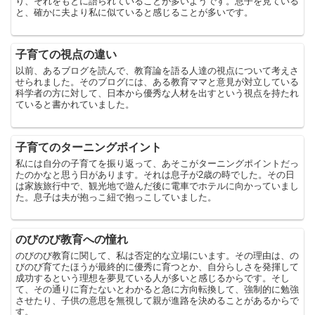
り、それをもとに語られていることが多いようです。息子を見ている
と、確かに夫より私に似ていると感じることが多いです。
子育ての視点の違い
以前、あるブログを読んで、教育論を語る人達の視点について考えさ
せられました。そのブログには、ある教育ママと意見が対立している
科学者の方に対して、日本から優秀な人材を出すという視点を持たれ
ていると書かれていました。
子育てのターニングポイント
私には自分の子育てを振り返って、あそこがターニングポイントだっ
たのかなと思う日があります。それは息子が2歳の時でした。その日
は家族旅行中で、観光地で遊んだ後に電車でホテルに向かっていまし
た。息子は夫が抱っこ紐で抱っこしていました。
のびのび教育への憧れ
のびのび教育に関して、私は否定的な立場にいます。その理由は、の
びのび育てたほうが最終的に優秀に育つとか、自分らしさを発揮して
成功するという理想を夢見ている人が多いと感じるからです。そし
て、その通りに育たないとわかると急に方向転換して、強制的に勉強
させたり、子供の意思を無視して親が進路を決めることがあるからで
す。