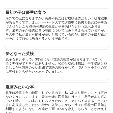
最初の子は優秀に育つ
海外での話になりますが、長男や長女ほど成績優秀だという研究結果
があるそうです。またハーバード大学で講義中に長男と長女に手をあ
げさせたところ7割から8割の生徒が手をあげたという話もありま
す。最初の子が優秀に育つ理由については色々考えられていますが、
その中で私が最も可能性が高いと感じているのが、最初の子ほど親が
手をかけて熱心に教育するという理由です。
夢となった英検
息子もあと少しで、3年生になり英語の授業が始まります。だけど、
全く準備ができそうにありません。私の当初の理想は、中学受験と並
走しながら無理のない範囲で英語の勉強をして、できたら小学生の間
に英検をとらせたいと思っていました。
漫画みたいな本
息子は読書を自由時間にしているので、私もあまり細かいことは言わ
ないようにしています。昔は一緒に図書館に行って、息子が本を選ん
でいる時に「この本おもしろそうだね」と、アドバイスすることもた
まにありました。ただ小学校に入学してから、徐々に学校の図書館を
利用するようになり、友達から面白い本を教えてもらうことが増えま
した。