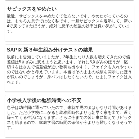
サピックスをやめたい
最近、サピックスをやめたくて仕方ないです。やめたがっているの
は、もちろん息子ではなく私です。一旦サピックスを退塾して、新小
4で戻ってきたほうが、絶対に息子の勉強の効率は良い気がしていま
す。
SAPIX 新３年生組み分けテストの結果
以前にも告知していましたが、3年生になり人数も増えてきたので偏
差値は5きざみに変えようと思います。それに5きざみのほうが、区
切りをはさんで偏差値が近い教科も出やすく、フェイクも入れやすい
のではないかと考えています。本当はそのままの成績を開示したほう
が良いのでしょうが、身バレはしたくないので、たまにフェイクは入
れます。
小学校入学後の勉強時間への不安
息子は幼稚園に通っていたので、未就学児の頃はかなり時間がありま
した。ただ小学校に上がると幼稚園時代よりも朝早く家を出て、遅く
帰ってくる生活になります。さらに今までの習い事に加えてサピック
スも始まるので、家庭学習の時間の確保が今よりも難しくなりそうで
す。