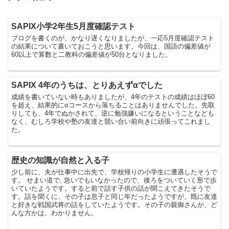
SAPIX小学2年生5月度確認テスト
ブログを書くのが、かなり遅くなりましたが、一応5月度確認テスト
の結果について書いておこうと思います。今回は、国語の偏差値が
60以上で算数と二教科の偏差値が50台となりました。
SAPIX 4年のうちは、とりあえずαでした
成績を書いていない時もありましたが、4年のテストの成績はほぼ60
を超え、結果的にαコースから落ちることはありませんでした。先取
りしても、4年でぬかされて、逆に勉強嫌いになるということなども
なく、むしろ学校や塾の友達と競い合い前向きに頑張ってこれまし
た。
歴史の知識が自然と入る子
少し前に、夫が仕事中に出先で、学校帰りの小学生に遭遇したそうで
す。 せまい道で, 急いでもいなかったので、後ろをついていく形で歩
いていたようです。すると前で話す子供の話が聞こえてきたそうで
す。話を聞くに、その子は息子と同じ年だったようですが、既に友達
と好きな戦国武将の話をしていたようです。その子の親御さんが、ど
んな方かは、わかりません。