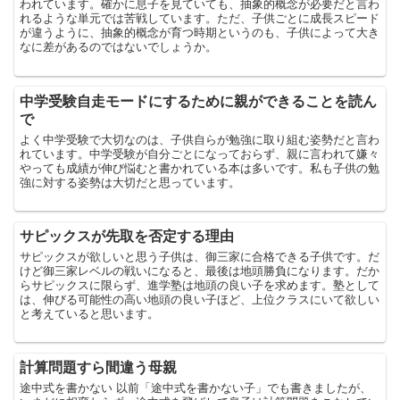
われています。確かに息子を見ていても、抽象的概念が必要だと言わ
れるような単元では苦戦しています。ただ、子供ごとに成長スピード
が違うように、抽象的概念が育つ時期というのも、子供によって大き
なに差があるのではないでしょうか。
中学受験自走モードにするために親ができることを読ん
で
よく中学受験で大切なのは、子供自らが勉強に取り組む姿勢だと言わ
れています。中学受験が自分ごとになっておらず、親に言われて嫌々
やっても成績が伸び悩むと書かれている本は多いです。私も子供の勉
強に対する姿勢は大切だと思っています。
サピックスが先取を否定する理由
サピックスが欲しいと思う子供は、御三家に合格できる子供です。だ
けど御三家レベルの戦いになると、最後は地頭勝負になります。だか
らサピックスに限らず、進学塾は地頭の良い子を求めます。塾として
は、伸びる可能性の高い地頭の良い子ほど、上位クラスにいて欲しい
と考えていると思います。
計算問題すら間違う母親
途中式を書かない 以前「途中式を書かない子」でも書きましたが、