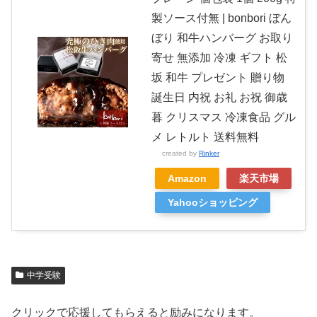
製ソース付無 | bonbori ぼん
ぼり 和牛ハンバーグ お取り
寄せ 無添加 冷凍 ギフト 松
坂 和牛 プレゼント 贈り物
誕生日 内祝 お礼 お祝 御歳
暮 クリスマス 冷凍食品 グル
メ レトルト 送料無料
created by
Rinker
Amazon
楽天市場
Yahooショッピング
中学受験
クリックで応援してもらえると励みになります。