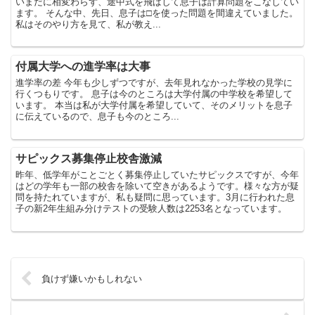
いまだに相変わらず、途中式を飛ばして息子は計算問題をこなしてい
ます。 そんな中、先日、息子は□を使った問題を間違えていました。
私はそのやり方を見て、私が教え...
付属大学への進学率は大事
進学率の差 今年も少しずつですが、去年見れなかった学校の見学に
行くつもりです。 息子は今のところは大学付属の中学校を希望して
います。 本当は私が大学付属を希望していて、そのメリットを息子
に伝えているので、息子も今のところ...
サピックス募集停止校舎激減
昨年、低学年がことごとく募集停止していたサピックスですが、今年
はどの学年も一部の校舎を除いて空きがあるようです。様々な方が疑
問を持たれていますが、私も疑問に思っています。3月に行われた息
子の新2年生組み分けテストの受験人数は2253名となっています。
負けず嫌いかもしれない