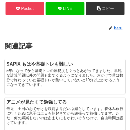
Pocket
LINE
コピー
haru
関連記事
SAPIX もはや基礎トレも難しい
5年になってから基礎トレの難易度もぐっとあがってきました。単純
な計算問題以外の問題も出てくるようになりました。おかげで昔は数
分で終わっていた基礎トレが集中していないと10分以上かかるよう
になってきています。
アニメが見たくて勉強してる
最近、土日のおでかけを以前よりだいぶ減らしています。春休み旅行
に行くために息子は土日も朝起きてから頑張って勉強してます。た
だ、何の娯楽もないのはあまりにもかわいそうなので、自由時間は設
けています。