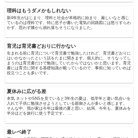
理科はもうダメかもしれない
新4年生がはじまり、理科と社会が本格的に始まり、厳しいなと感じ
ているのは理科です。特に息子が書いた電気の回路図には怒りすらわ
かず、思わず膝から崩れ落ちそうになりました。
育児は育児書どおりに行かない
生まれる前に育児について育児書で勉強したけれど、育児書どおりに
はいかなかったという話をたまに聞きます。個人的に、そうなってし
まうのは育児書だけで勉強していたからではないかと思います。育児
書には育児に関する基礎知識が載っているので、事前に知っていれば
役立つことも多いです。
夏休みに広がる差
本気 ネットやSNSを見ていると3年生の夏は、低学年と違い気合いを
入れて子供に勉強させようとしている親御さんが多いと感じます。
そんな中、我が家は今年は最後の夏と思い、結局、今年も、夏休みを
半分ほどを旅行に使う予定です。 ...
最レベ終了