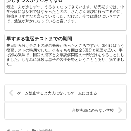
少しずつ夫がうるさくなる
最近、夫が少しずつ、うるさくなってきています。幼児期までは、中
学受験には反対ではなかったものの、さんざん遊びに行ってるのに、
勉強させすぎだと言っていました。だけど、今では遊びにいきすぎ
で、勉強が疎かになっていると言います。
早すぎる復習テストまでの期間
先日組み分けテストの結果発表があったところですが、気付けばもう
復習テストの時期でした。そもそも今回は全5回分と範囲が広い。半
ば諦め気味で、国語の漢字と文章読解問題の一部だけをやることにし
ました。ちなみに算数は息子の苦手分野ということもあり、捨てまし
た。
ゲーム禁止すると大人になってゲームにはまる
合格実績にのらない学校
ホーム
中学受験