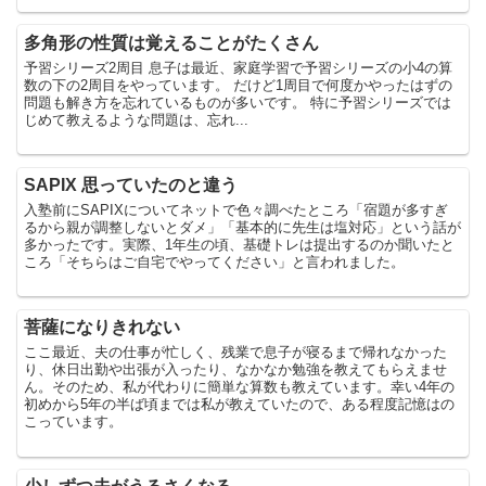
多角形の性質は覚えることがたくさん
予習シリーズ2周目 息子は最近、家庭学習で予習シリーズの小4の算
数の下の2周目をやっています。 だけど1周目で何度かやったはずの
問題も解き方を忘れているものが多いです。 特に予習シリーズでは
じめて教えるような問題は、忘れ...
SAPIX 思っていたのと違う
入塾前にSAPIXについてネットで色々調べたところ「宿題が多すぎ
るから親が調整しないとダメ」「基本的に先生は塩対応」という話が
多かったです。実際、1年生の頃、基礎トレは提出するのか聞いたと
ころ「そちらはご自宅でやってください」と言われました。
菩薩になりきれない
ここ最近、夫の仕事が忙しく、残業で息子が寝るまで帰れなかった
り、休日出勤や出張が入ったり、なかなか勉強を教えてもらえませ
ん。そのため、私が代わりに簡単な算数も教えています。幸い4年の
初めから5年の半ば頃までは私が教えていたので、ある程度記憶はの
こっています。