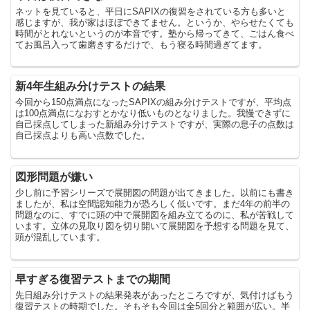
ネットを見ていると、平日にSAPIXの復習をされている方も多いと
感じますが、我が家はほぼできてません。というか、やらせたくても
時間がとれないというのが本音です。塾から帰ってきて、ごはん食べ
てお風呂入って歯磨きするだけで、もう寝る時間過ぎてます。
新4年生組み分けテストの結果
今回から150点満点になったSAPIXの組み分けテストですが、平均点
は100点満点になおすとかなり低いものとなりました。我慢できずに
自己採点してしまった新組み分けテストですが、実際の息子の点数は
自己採点よりも高い点数でした。
図形問題が嫌い
少し前に予習シリーズで展開図の問題が出てきました。以前にも書き
ましたが、私は空間認知能力が恐ろしく低いです。まだ4年の前半の
問題なのに、すでに頭の中で展開図を組み立てるのに、私が苦戦して
います。立体の見取り図を切り開いて展開図を予想する問題を見て、
頭が混乱しています。
早すぎる復習テストまでの期間
先日組み分けテストの結果発表があったところですが、気付けばもう
復習テストの時期でした。そもそも今回は全5回分と範囲が広い。半