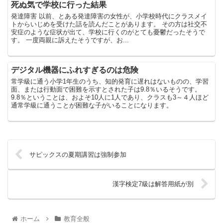
死ぬ気で学校に行った結果
発達障害 以前、とある発達障害の女性が、小学校時代にクラスメイ
トからいじめを受けた話を読んだことがあります。 その方は社交不
安症のような症状が出て、学校に行くのがとても憂鬱だったそうで
す。 一度両親に訴えたそうですが、お...
デジタル機器にふれすぎるのは危険
常学級に通う小学1年生のうち、知的発育に遅れはないものの、学習
面、または行動面で困難を示すとされた子は9.8％いるそうです。
9.8％ということは、およそ10人に1人であり、クラスも3～４人ほど
通常学級に通うことが困難な子がいることになります。
サピックスの夏期講習は強制参加
漢字検定7級は解答用紙が別
ホーム
教育全般