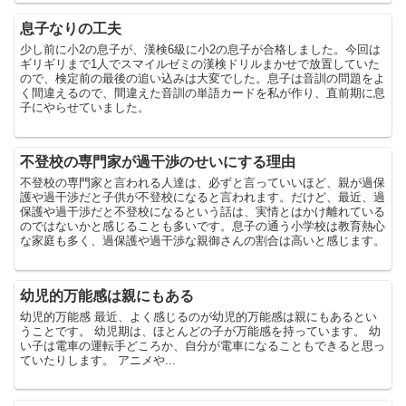
息子なりの工夫
少し前に小2の息子が、漢検6級に小2の息子が合格しました。今回は
ギリギリまで1人でスマイルゼミの漢検ドリルまかせで放置していた
ので、検定前の最後の追い込みは大変でした。息子は音訓の問題をよ
く間違えるので、間違えた音訓の単語カードを私が作り、直前期に息
子にやらせていました。
不登校の専門家が過干渉のせいにする理由
不登校の専門家と言われる人達は、必ずと言っていいほど、親が過保
護や過干渉だと子供が不登校になると言われます。だけど、最近、過
保護や過干渉だと不登校になるという話は、実情とはかけ離れている
のではないかと感じることも多いです。息子の通う小学校は教育熱心
な家庭も多く、過保護や過干渉な親御さんの割合は高いと感じます。
幼児的万能感は親にもある
幼児的万能感 最近、よく感じるのが幼児的万能感は親にもあるとい
うことです。 幼児期は、ほとんどの子が万能感を持っています。 幼
い子は電車の運転手どころか、自分が電車になることもできると思っ
ていたりします。 アニメや...