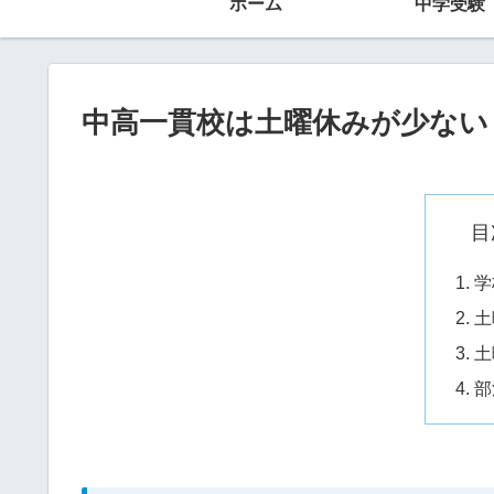
ホーム
中学受験
中高一貫校は土曜休みが少ない
目
学
土
土
部