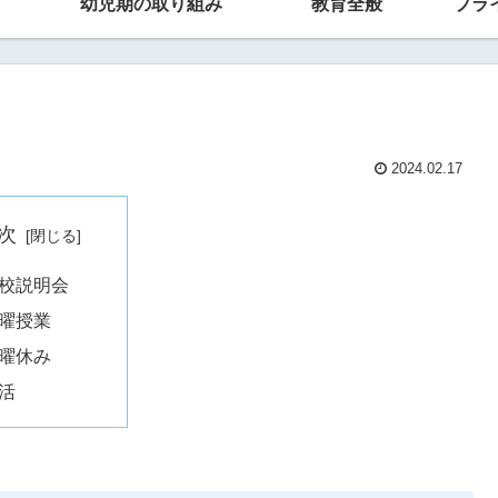
幼児期の取り組み
教育全般
プラ
2024.02.17
次
校説明会
曜授業
曜休み
活