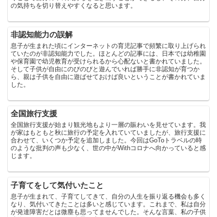
の気持ちを切り替えやすくなると思います。
非認知能力の誤解
息子が生まれた頃にインターネットの育児記事で頻繁に取り上げられ
ていたのが非認知能力でした。ほとんどの記事には、日本では幼稚園
や保育園で幼児教育が受けられるから心配ないと書かれていました。
そして子供が自由にのびのびと遊んでいれば勝手に非認知が育つか
ら、親は子供を自由に遊ばせておけば良いということが書かれていま
した。
全国旅行支援
全国旅行支援が始まり観光地もより一層の賑わいを見せています。我
が家はもともと秋に旅行の予定を入れていていましたが、旅行支援に
合わせて、いくつか予定を追加しました。今回はGoToトラベルの時
のような批判の声も少なく、世の中がWithコロナへ向かっていると感
じます。
子育てをして気付いたこと
息子が生まれて、子育てしてきて、自分の人生を振り返る機会も多く
なり、気付いてきたことは多いと感じています。これまで、私は自分
が発達障害だとは微塵も思ってませんでした。そんな言葉、私の子供