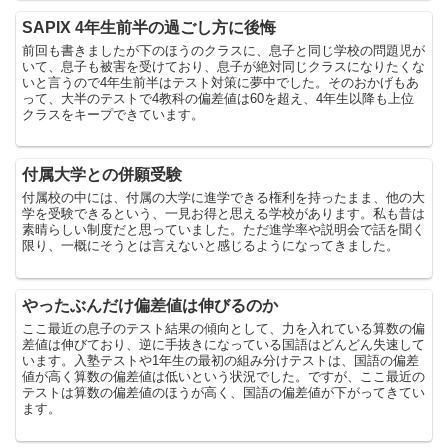
SAPIX 4年生前半の過ごし方に後悔
前回も書きましたが下のほうのクラスに、息子と同じ学校の問題児が
いて、息子も被害を受けており、息子が絶対同じクラスになりたくな
いと言うので4年生前半はテスト対策に夢中でした。そのおかげもあ
って、大半のテストで4教科の偏差値は60を超え、4年生以降も上位
クラスをキープできています。
付属大学との併願受験
付属校の中には、付属の大学に進学できる権利を持ったまま、他の大
学を受験できるという、一見お得と思える学校があります。私も昔は
素晴らしい制度だと思っていました。ただ進学率や説明会で話を聞く
限り、一概にそうとは言えないと感じるようになってきました。
やったぶんだけ偏差値は伸びるのか
ここ最近の息子のテスト結果の傾向として、力を入れている算数の偏
差値は伸びており、逆に手抜きになっている国語はどんどん失速して
います。入塾テストや1年生の最初の組み分けテストは、国語の偏差
値が高く算数の偏差値は低いという状況でした。ですが、ここ最近の
テストは算数の偏差値のほうが高く、国語の偏差値が下がってきてい
ます。