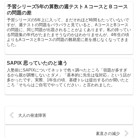
予習シリーズ5年の算数の週テストＡコースとＢコース
の問題の差
予習シリーズの5年上に入って、まだそれほど時間もたっていないで
すが、週テストの問題をパラパラと見ていると、AコースとBコース
の問題に、同じ問題が出題されることがよくあります。私の持ってい
る問題集の年代がたまたまそうなのかはわかりませんが、4年生の頃
よりもAコースとBコースの問題の難易度に差を感じなくなってきま
した。
SAPIX 思っていたのと違う
入塾前にSAPIXについてネットで色々調べたところ「宿題が多すぎ
るから親が調整しないとダメ」「基本的に先生は塩対応」という話が
多かったです。実際、1年生の頃、基礎トレは提出するのか聞いたと
ころ「そちらはご自宅でやってください」と言われました。
大人の発達障害
素直さの減少