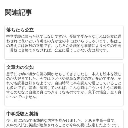
関連記事
落ちたら公立
中学受験に限った話ではないですが、受験で受からなければ公立に通
わせれば良いという考えの方が世の中にはいらっしゃいます。私はこ
の考えには反対の立場です。もちろん金銭的な事情により公立の中高
一貫校に合格できなければ、公立に通うしかない方は別です。
文章力の欠如
息子には幼い頃から読み聞かせもしてきましたし、本人も絵本を読む
のが大好きでした。今ではラノベや簡単な内容の本が多めですが、そ
れでも読書は好きなようで、自由時間に本を読んで過ごしていること
も多いです。普通、読書していれば、こんな時はこういうふうに表現
するのだなと自然と身につきそうなものですが、息子の場合、全く身
についていません。
中学受験と英語
少し前にSNSで衝撃的な内容を見かけました。とある中高一貫で、
来年の入試に英語が追加されることが今年の夏に決定したようです。