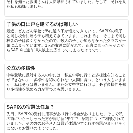
それを知った親御さんは大変動揺されていました。そして、それを見
た私も動揺しました。
子供の口に戸を建てるのは難しい
最近、どんどん学校で塾に通う子が増えてきていて、SAPIXの息子
と同じ校舎に通う子も増えてきています。これまでは、そこまで同じ
校舎の子は多くなかったので、数人の子しか知らなかったクラスが一
気に広まっています。1人の友達に聞かれて、正直に言ったらそこか
らSAPIXに通う10人以上に広まってしまったそうです。
公立の多様性
中学受験に反対する人の中には「私立中学に行くと多様性を知ること
ができない」「多様性を認められない人間に育つ」という人もいます
が、私はそうは思いません。また公立中学に行けば、必ず多様性を知
り多様性を認める力が育つとも思いません。
SAPIXの宿題は任意？
先日、SAPIXの受付に用事があり行く機会がありました。そこで私
の前にいらっしゃった方が同じ新4年生で、宿題について相談されて
いました。その方のお子さんは最近体調がすぐれず宿題がまわせそう
にないとお困りのようでした。