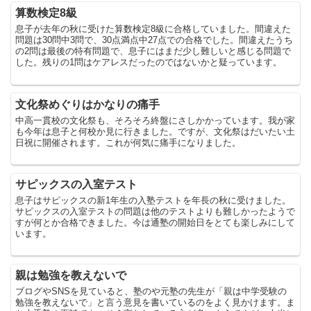
算数検定8級
息子が去年の秋に受けた算数検定8級に合格していました。間違えた
問題は30問中3問で、30点満点中27点での合格でした。間違えたうち
の2問は最後の特有問題で、息子にはまだ少し難しいと感じる問題で
した。残りの1問はケアレスだったのではないかと疑っています。
文化祭めぐりはかなりの痛手
中高一貫校の文化祭も、そろそろ終盤にさしかかっています。我が家
も今年は息子と何校か見に行きました。ですが、文化祭はだいたい土
日祝に開催されます。これが何気に痛手になりました。
サピックスの入室テスト
息子はサピックスの新1年生の入塾テストを年長の秋に受けました。
サピックスの入室テストの問題は他のテストよりも難しかったようで
すが何とか合格できました。今は通塾の開始日をとても楽しみにして
います。
親は勉強を教えないで
ブログやSNSを見ていると、塾のや元塾の先生が「親は中学受験の
勉強を教えないで」と言う意見を書いているのをよく見かけます。ま