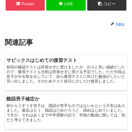
Pocket
LINE
コピー
haru
関連記事
サピックスはじめての復習テスト
前回の確認テストは対策せずに受けましたが、わりと良い成績だった
ので、復習テストも当初は対策せずに受ける予定でした。ただ今回は
息子がやる気を出していて、自ら復習テストに向けた勉強がしたいと
言い出しました。そのためテスト前日に少しだけ復習しました。
酷語男子確定か
前からうすうす息子は、国語が苦手なのではないかという不安はあり
ました。最近はもう、国語はだめだろうと、諦めはじめていました。
ですが、それはあくまで中学受験の話で、学校の勉強に関しては、別
だと考えてきました。