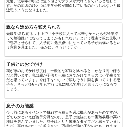
最近、低学年の頃とは違う感じでクラスが荒れてきていると感じま
す。その原因のひとつに中学受験が関係しているのかもしれないと最
近思うようになりました。
親なら進め方を変えられる
先取学習 以前ネット上で「小学校に入って出来なかったら劣等感持
って勉強嫌いになってしまうかもしれない」という理由で親に先取り
で勉強させられて、入学前に勉強嫌いになっている子が結構いるとい
う意見を見ました。 確かに、そういう子が...
子供とのおでかけ
我が家のおでかけ頻度は、一般的な家庭と比べると、かなり高いほう
だと思います。私は親が子供と一緒におでかけできるのは小学生まで
だと思っています。今は手をつないで嬉しそうに隣を歩いてくれる息
子も、きっと後6～7年もすれば私に離れて歩けと言うようになるで
しょう。
息子の万能感
少し前にあるイベントで挑戦する種目を選ぶ機会があったのですが、
どちらかといえば苦手分野なのに、息子は無謀にも一番難易度の高い
種目を選んでいました。息子はわりと慎重なタイプだと思っていまし
たが、実はものすごく前向きで、万能感の強い子なのかもしれませ