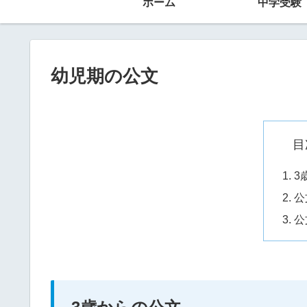
ホーム
中学受験
幼児期の公文
目
3
公
公