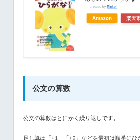
created by
Rinker
Amazon
楽天
公文の算数
公文の算数はとにかく繰り返しです。
足し算は「+1」「+2」などを最初は順番に