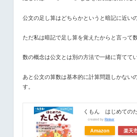
公文の足し算はどちらかというと暗記に近い
ただ私は暗記で足し算を覚えたからと言って
数の概念は公文とは別の方法で一緒に育てて
あと公文の算数は基本的に計算問題しかない
す。
くもん はじめての
created by
Rinker
Amazon
楽天