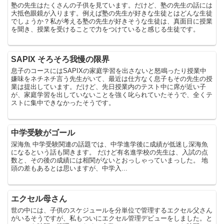
塾の先生はたくさんの子供を見ています。だけど、塾の先生の話には
大抵色眼鏡が入ります。例えば塾の先生が好きな生徒とはどんな生徒
でしょうか？私が考える塾の先生が好きそうな生徒は、真面目に授業
を聞き、授業を受けることで力をつけていると感じる生徒です。
SAPIX そろそろ我慢の限界
息子のコースにはSAPIXの家庭学習を出さないと怒鳴ったり授業中
嫌味をネチネチ言う先生がいて、最近は仕方なく息子もその先生の授
業は提出しています。だけど、先日授業内のテスト中に席が近い子
が、家庭学習を出していないことを強く叱られていたそうで、全くテ
ストに集中できなかったそうです。
中学受験がゴール
深海魚 中学受験関連の話題では、中学進学後に成績が低迷し深海魚
になるという話も聞きます。 だけど有名進学校の先生は、入試の点
数と、その後の成績には相関がないとおっしゃっていまっした。 地
頭の差もあるとは思いますが、中学入...
エクセル母さん
世の中には、子供のスケジュールを分単位で管理するエクセル父さん
がいるそうですが、私もついにエクセル管理デビューをしました。と