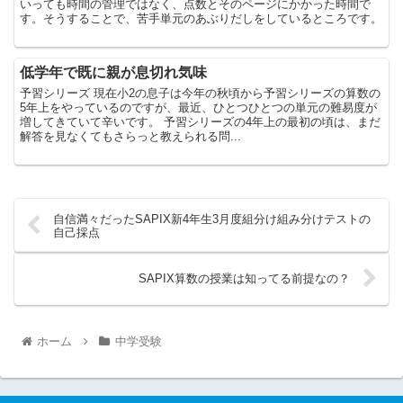
いっても時間の管理ではなく、点数とそのページにかかった時間で
す。そうすることで、苦手単元のあぶりだしをしているところです。
低学年で既に親が息切れ気味
予習シリーズ 現在小2の息子は今年の秋頃から予習シリーズの算数の
5年上をやっているのですが、最近、ひとつひとつの単元の難易度が
増してきていて辛いです。 予習シリーズの4年上の最初の頃は、まだ
解答を見なくてもさらっと教えられる問...
自信満々だったSAPIX新4年生3月度組分け組み分けテストの
自己採点
SAPIX算数の授業は知ってる前提なの？
ホーム
中学受験