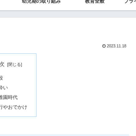
幼児期の取り組み
教育全般
プラ
2023.11.18
次
段
酔い
稚園時代
行やおでかけ