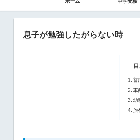
ホーム
中学受験
息子が勉強したがらない時
目
普
車
幼
旅