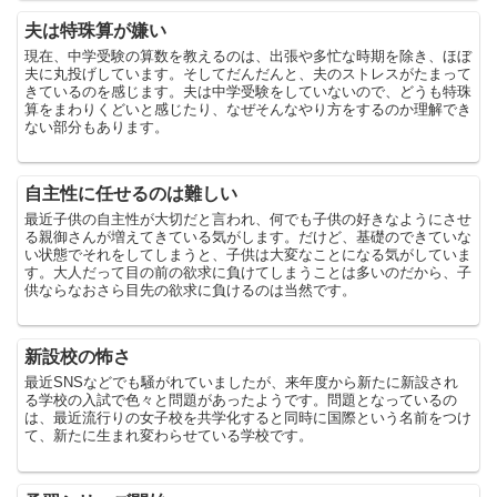
夫は特珠算が嫌い
現在、中学受験の算数を教えるのは、出張や多忙な時期を除き、ほぼ
夫に丸投げしています。そしてだんだんと、夫のストレスがたまって
きているのを感じます。夫は中学受験をしていないので、どうも特珠
算をまわりくどいと感じたり、なぜそんなやり方をするのか理解でき
ない部分もあります。
自主性に任せるのは難しい
最近子供の自主性が大切だと言われ、何でも子供の好きなようにさせ
る親御さんが増えてきている気がします。だけど、基礎のできていな
い状態でそれをしてしまうと、子供は大変なことになる気がしていま
す。大人だって目の前の欲求に負けてしまうことは多いのだから、子
供ならなおさら目先の欲求に負けるのは当然です。
新設校の怖さ
最近SNSなどでも騒がれていましたが、来年度から新たに新設され
る学校の入試で色々と問題があったようです。問題となっているの
は、最近流行りの女子校を共学化すると同時に国際という名前をつけ
て、新たに生まれ変わらせている学校です。