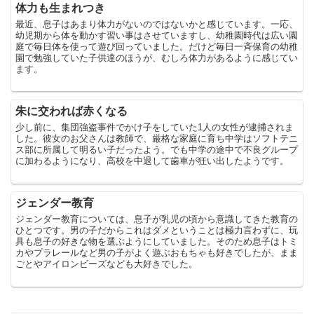
体力も生まれつき
最近、息子はあまり体力がないのではないかと感じています。一応、
幼児期から体を動かす習い事はさせていますし、幼稚園時代は広い園
庭で毎日体を使って遊び回っていました。だけど毎日一斉保育の幼稚
園で勉強していた子供達のほうが、むしろ体力があるように感じてい
ます。
朱に交われば赤くなる
少し前に、集団強盗事件でかけ子をしていた1人の女性が逮捕されま
した。彼女のお父さんは教師で、厳格な家庭に育ち中学はソフトテニ
ス部に所属して明るい子だったよう。でも中学の途中で不良グループ
に加わるようになり、高校を中退して歯車が狂い出したようです。
ジェンダー教育
ジェンダー教育については、息子が乳児の頃から意識してきた教育の
ひとつです。男の子だからこれはダメということは極力言わずに、玩
具も息子の好きな物を選ぶようにしていました。そのため息子はトミ
カやプラレールなど男の子がよく遊ぶおもちゃも好きでしたが、まま
ごとやアイロンビーズなども大好きでした。