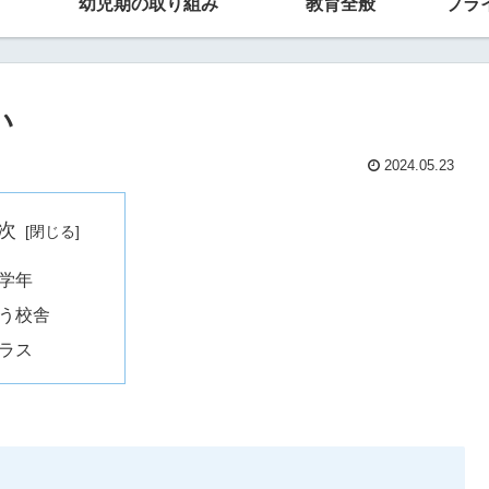
幼児期の取り組み
教育全般
プラ
い
2024.05.23
次
学年
う校舎
ラス