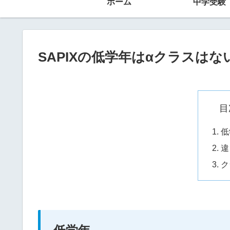
ホーム
中学受験
SAPIXの低学年はαクラスはな
目
低
違
ク