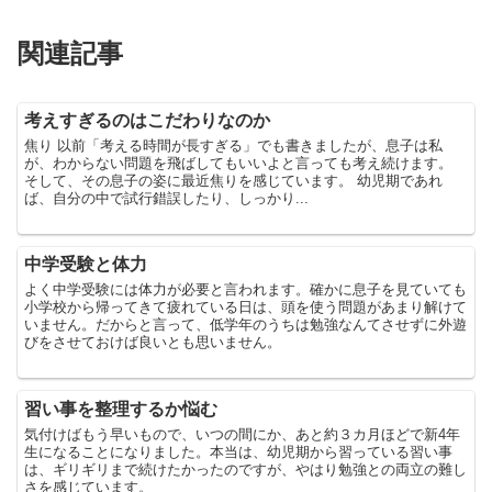
関連記事
考えすぎるのはこだわりなのか
焦り 以前「考える時間が長すぎる」でも書きましたが、息子は私
が、わからない問題を飛ばしてもいいよと言っても考え続けます。
そして、その息子の姿に最近焦りを感じています。 幼児期であれ
ば、自分の中で試行錯誤したり、しっかり...
中学受験と体力
よく中学受験には体力が必要と言われます。確かに息子を見ていても
小学校から帰ってきて疲れている日は、頭を使う問題があまり解けて
いません。だからと言って、低学年のうちは勉強なんてさせずに外遊
びをさせておけば良いとも思いません。
習い事を整理するか悩む
気付けばもう早いもので、いつの間にか、あと約３カ月ほどで新4年
生になることになりました。本当は、幼児期から習っている習い事
は、ギリギリまで続けたかったのですが、やはり勉強との両立の難し
さを感じています。