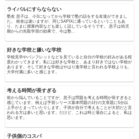
ライバルにすらならない
塾友 息子は、小3になってから学校で塾の話をする友達ができまし
た。 校舎は違いますが、同じSAPIXに通っているということもあ
り、たまに授業内容なども楽しく話しているそうです。 息子は幼児
期からの先取学習の効果で、今は塾...
好きな学校と嫌いな学校
学校見学やパンフレットなどを見ていると自分の学校の好みがある程
度わかってきます。私には好きな学校と、あまり好きではない学校が
あります。そして好きな学校はやはり進学校と言われる学校よりも、
大学付属に多いと感じます。
考える時間が長すぎる
前から悩んでいることですが、息子は問題を考える時間が長すぎると
感じています。例えば予習シリーズ基本問題の1行の文章題に5分以
上手がとまっていたりします。子供が自分で考えることが大切だと言
われる方は多いと思います。だけど、これは時と場合によると、私は
思います。
子供側のコスパ