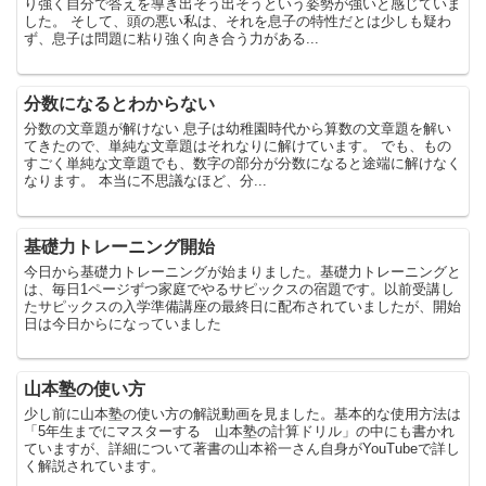
り強く自分で答えを導き出そう出そうという姿勢が強いと感じていま
した。 そして、頭の悪い私は、それを息子の特性だとは少しも疑わ
ず、息子は問題に粘り強く向き合う力がある...
分数になるとわからない
分数の文章題が解けない 息子は幼稚園時代から算数の文章題を解い
てきたので、単純な文章題はそれなりに解けています。 でも、もの
すごく単純な文章題でも、数字の部分が分数になると途端に解けなく
なります。 本当に不思議なほど、分...
基礎力トレーニング開始
今日から基礎力トレーニングが始まりました。基礎力トレーニングと
は、毎日1ページずつ家庭でやるサピックスの宿題です。以前受講し
たサピックスの入学準備講座の最終日に配布されていましたが、開始
日は今日からになっていました
山本塾の使い方
少し前に山本塾の使い方の解説動画を見ました。基本的な使用方法は
「5年生までにマスターする 山本塾の計算ドリル」の中にも書かれ
ていますが、詳細について著書の山本裕一さん自身がYouTubeで詳し
く解説されています。