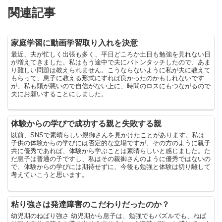
関連記事
家庭学習に動画学習取り入れを決意
最近、夫が忙しく出張も多く、平日どころか土日も勉強を見れない日
が増えてきました。私はもう途中で夫にバトンタッチしたので、あま
り難しい問題は教えられません。こうならないように私が夫に教えて
もらって、息子に教える形式にすれば良かったのかもしれないです
が、私も頭が悪いので自信がない上に、時間のロスにもつながるので
夫にお願いすることにしました。
体験からの学びで成功する親と失敗する親
以前、SNSで素晴らしい親御さんを見かけたことがあります。私は
子供の体験からの学びには否定的な立場ですが、その方のように親子
共に優秀であれば、体験から学ぶことは素晴らしいと感じました。た
だ息子は普通の子ですし、私はその親御さんのように優秀ではないの
で、体験からの学びには期待せずに、今後も勉強と体験は切り離して
考えていこうと思います。
粘り強さは発達障害のこだわりだったのか？
幼児期のねばり強さ 幼児期から息子は、勉強でもパズルでも、ねば