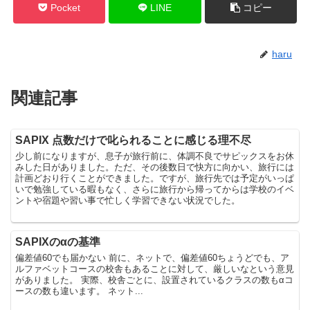
Pocket
LINE
コピー
haru
関連記事
SAPIX 点数だけで叱られることに感じる理不尽
少し前になりますが、息子が旅行前に、体調不良でサピックスをお休
みした日がありました。ただ、その後数日で快方に向かい、旅行には
計画どおり行くことができました。ですが、旅行先では予定がいっぱ
いで勉強している暇もなく、さらに旅行から帰ってからは学校のイベ
ントや宿題や習い事で忙しく学習できない状況でした。
SAPIXのαの基準
偏差値60でも届かない 前に、ネットで、偏差値60ちょうどでも、ア
ルファベットコースの校舎もあることに対して、厳しいなという意見
がありました。 実際、校舎ごとに、設置されているクラスの数もαコ
ースの数も違います。 ネット...