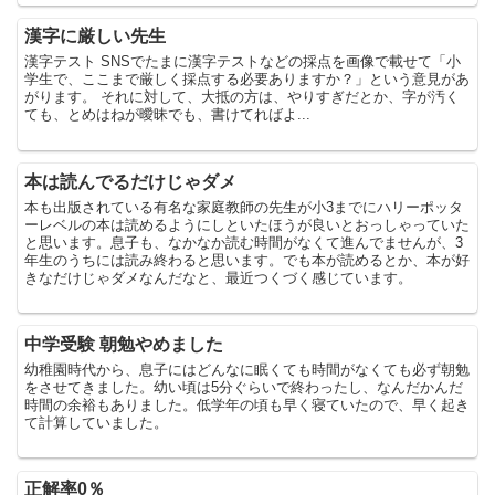
漢字に厳しい先生
漢字テスト SNSでたまに漢字テストなどの採点を画像で載せて「小
学生で、ここまで厳しく採点する必要ありますか？」という意見があ
がります。 それに対して、大抵の方は、やりすぎだとか、字が汚く
ても、とめはねが曖昧でも、書けてればよ...
本は読んでるだけじゃダメ
本も出版されている有名な家庭教師の先生が小3までにハリーポッタ
ーレベルの本は読めるようにしといたほうが良いとおっしゃっていた
と思います。息子も、なかなか読む時間がなくて進んでませんが、3
年生のうちには読み終わると思います。でも本が読めるとか、本が好
きなだけじゃダメなんだなと、最近つくづく感じています。
中学受験 朝勉やめました
幼稚園時代から、息子にはどんなに眠くても時間がなくても必ず朝勉
をさせてきました。幼い頃は5分ぐらいで終わったし、なんだかんだ
時間の余裕もありました。低学年の頃も早く寝ていたので、早く起き
て計算していました。
正解率0％