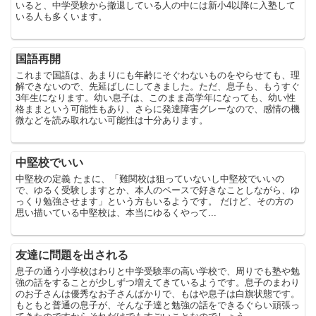
いると、中学受験から撤退している人の中には新小4以降に入塾して
いる人も多くいます。
国語再開
これまで国語は、あまりにも年齢にそぐわないものをやらせても、理
解できないので、先延ばしにしてきました。ただ、息子も、もうすぐ
3年生になります。幼い息子は、このまま高学年になっても、幼い性
格ままという可能性もあり、さらに発達障害グレーなので、感情の機
微などを読み取れない可能性は十分あります。
中堅校でいい
中堅校の定義 たまに、「難関校は狙っていないし中堅校でいいの
で、ゆるく受験しますとか、本人のペースで好きなことしながら、ゆ
っくり勉強させます」という方もいるようです。 だけど、その方の
思い描いている中堅校は、本当にゆるくやって...
友達に問題を出される
息子の通う小学校はわりと中学受験率の高い学校で、周りでも塾や勉
強の話をすることが少しずつ増えてきているようです。息子のまわり
のお子さんは優秀なお子さんばかりで、もはや息子は白旗状態です。
もともと普通の息子が、そんな子達と勉強の話をできるぐらい頑張っ