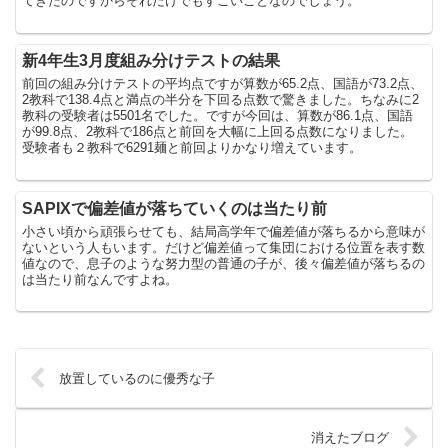
てきたのですからそれだけでもすごいことなのでしょう。
新4年生3月度組み分けテストの結果
前回の組み分けテストの平均点ですが算数が65.2点、国語が73.2点、
2教科で138.4点と満点の半分を下回る点数で驚きました。ちなみに2
教科の受験者は5501名でした。ですが今回は、算数が86.1点、国語
が99.8点、2教科で186点と前回を大幅に上回る点数になりました。
受験者も２教科で6291麺と前回よりかなり増えています。
SAPIXで偏差値が落ちていくのは当たり前
小さい頃から頑張らせても、結局高学年で偏差値が落ちるから意味が
ないという人もいます。だけど偏差値って集団における位置を表す数
値なので、息子のような努力型の普通の子が、後々偏差値が落ちるの
は当たり前なんですよね。
放置しているのに優秀な子
消えたブログ